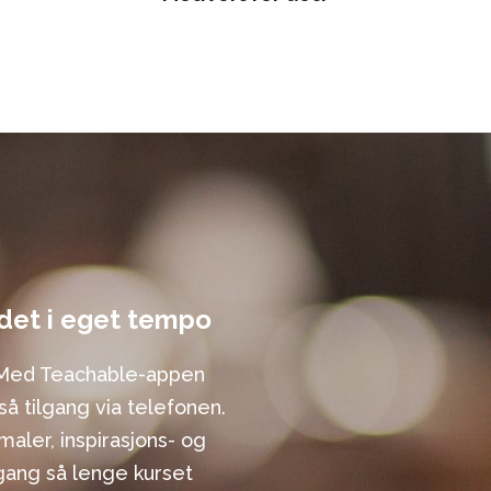
 det i eget tempo
l. Med Teachable-appen
så tilgang via telefonen.
maler, inspirasjons- og
gang så lenge kurset