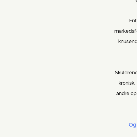
Ent
markedsfø
knusend
Skuldrene
kronisk.
andre op
Og 