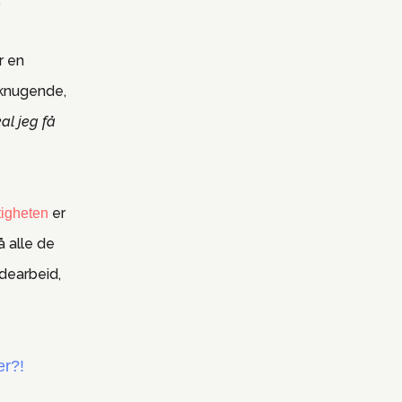
r en
 knugende,
al jeg få
er
tigheten
å alle de
dearbeid,
er?!