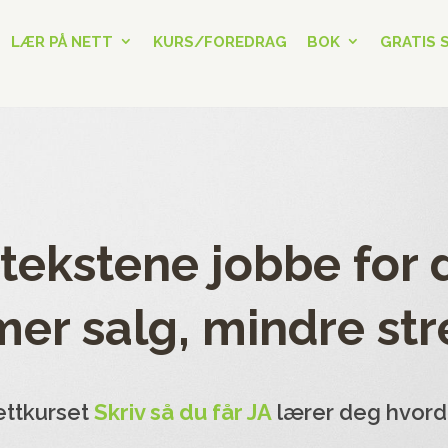
LÆR PÅ NETT
KURS/FOREDRAG
BOK
GRATIS 
 tekstene jobbe for 
mer salg, mindre str
ttkurset
Skriv så du får JA
lærer deg hvor