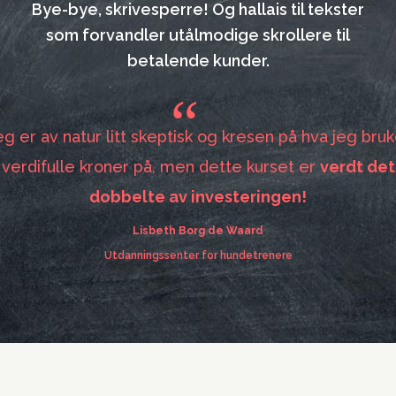
Bye-bye, skrivesperre! Og hallais til tekster
som forvandler utålmodige skrollere til
betalende kunder.
“
eg er av natur litt skeptisk og kresen på hva jeg bruk
verdifulle kroner på, men dette kurset er
verdt det
dobbelte av investeringen!
Lisbeth Borg de Waard
Utdanningssenter for hundetrenere