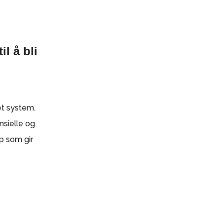
til å bli
 et system.
nsielle og
p som gir