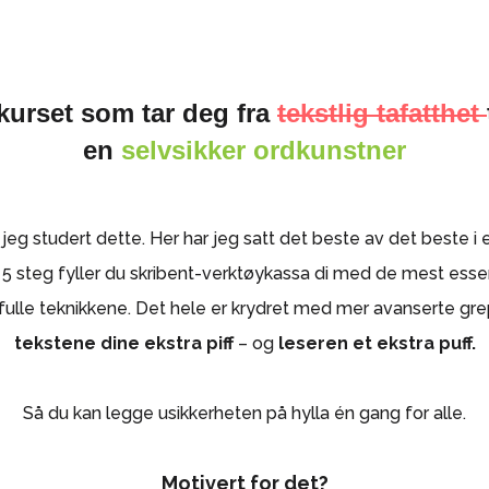
ttkurset som tar deg fra
tekstlig tafatthet
en
selvsikker ordkunstner
r jeg studert dette. Her har jeg satt det beste av det beste i
 steg fyller du skribent-verktøykassa di med de mest esse
sfulle teknikkene. Det hele er krydret med mer avanserte gre
tekstene dine ekstra piff
– og
leseren et ekstra puff.
Så du kan legge usikkerheten på hylla én gang for alle.
Motivert for det?