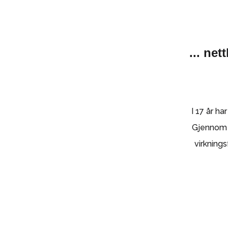
... ne
I 17 år ha
Gjennom 5
virkning