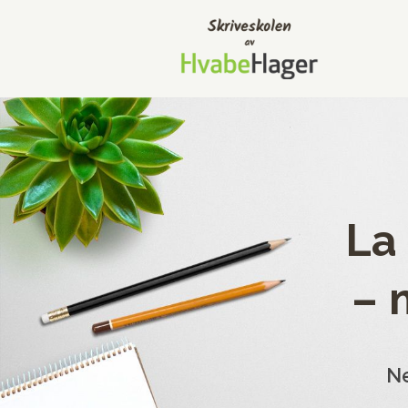
La
– 
Ne