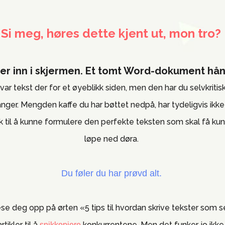
Si meg, høres dette kjent ut, mon tro?
rer inn i skjermen. Et tomt Word-dokument hå
var tekst der for et øyeblikk siden, men den har du selvkritisk
anger. Mengden kaffe du har bøttet nedpå, har tydeligvis ikke
 til å kunne formulere den perfekte teksten som skal få kun
løpe ned døra.
Du føler du har prøvd alt.
ese deg opp på ørten «5 tips til hvordan skrive tekster som 
artikler til å
konkurrentene. Men det funker jo ikke
snikkopiere