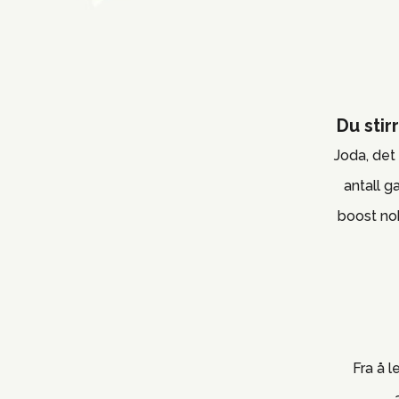
Du stir
Joda, det 
antall g
boost nok
Fra å l