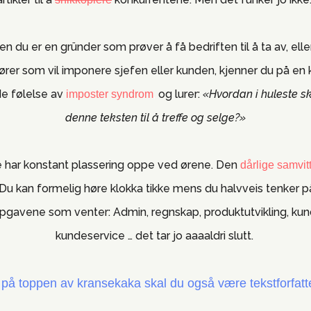
en du er en gründer som prøver å få bedriften til å ta av, elle
rer som vil imponere sjefen eller kunden, kjenner du på en
e følelse av
,
og lurer:
«Hvordan i huleste sk
imposter syndrom
denne teksten til å treffe og selge?»
 har konstant plassering oppe ved ørene. Den
dårlige samvit
 Du kan formelig høre klokka tikke mens du halvveis tenker p
pgavene som venter: Admin, regnskap, produktutvikling, kun
kundeservice … det tar jo aaaaldri slutt.
på toppen av kransekaka skal du også være tekstforfatt