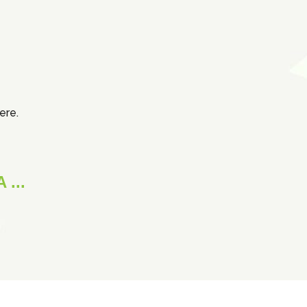
ere.
 ...