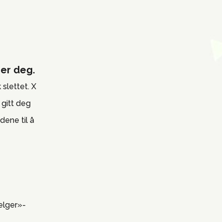
ner deg.
 slettet. X
 gitt deg
dene til å
selger»-
.