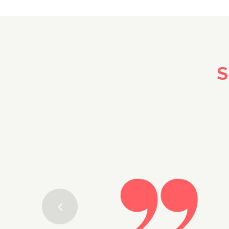
S
 er det denne.
d til å lese deg opp,
 kapre flere
e uoverkommelig i
g tips og
v om jeg er rimelig