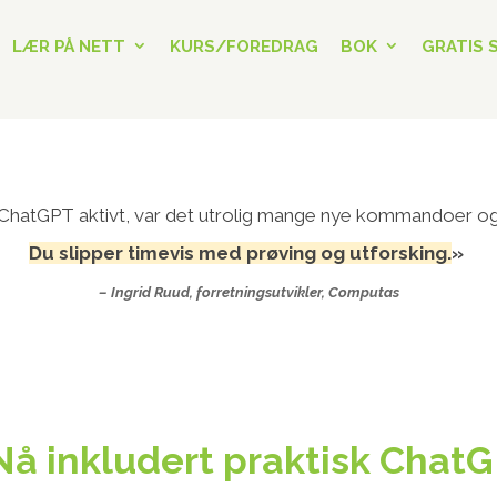
LÆR PÅ NETT
KURS/FOREDRAG
BOK
GRATIS 
ChatGPT aktivt, var det utrolig mange nye kommandoer og 
Du slipper timevis med prøving og utforsking.
»
– Ingrid Ruud, forretningsutvikler, Computas
å inkludert praktisk Chat