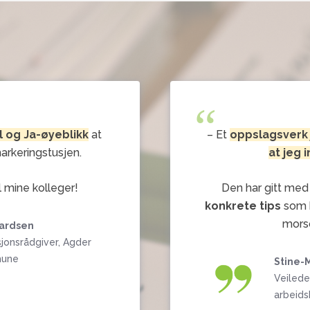
“
ll og Ja-øyeblikk
at
– Et
oppslagsverk 
markeringstusjen.
at jeg 
l mine kolleger!
Den har gitt me
konkrete
tips
som h
mors
hardsen
onsrådgiver, Agder
mune
Stine-
Veilede
arbeids