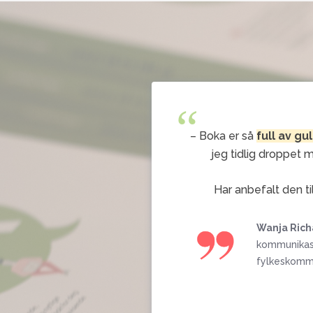
“
– Boka er så
full av gu
jeg tidlig droppet 
Har anbefalt den ti
Wanja Ric
kommunikasj
fylkeskom