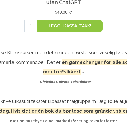
kke KI-ressurser, men dette er den første som virkelig føles
ing smarte kommandoer.
Det er
en gamechanger for alle so
mer treffsikkert
.»
– Christine Calvert, Tekstdoktor
rive utkast til tekster tilpasset målgruppa mi.
Jeg følte at 
dag. Hvis det er
én bok du bør lese som gründer
, så 
Katrine Husebye Leine, markedsfører og tekstforfatter