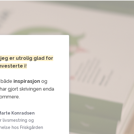
jeg er
utrolig glad for
investerte i
!
d både
inspirasjon
og
ar gjort skrivingen enda
ommere.
Marte Konradsen
r livsmestring og
helse hos Friskgården