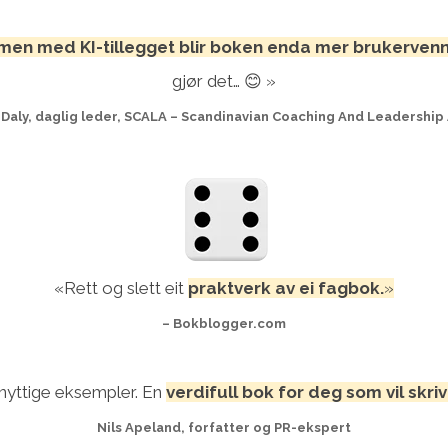
en med KI-tillegget blir boken enda mer brukervennl
gjør det… 😊 »
n Daly, daglig leder, SCALA – Scandinavian Coaching And Leadershi
«Rett og slett eit
praktverk av ei fagbok.
»
– Bokblogger.com
 nyttige eksempler.
En
verdifull bok for deg som vil skr
Nils Apeland, forfatter og PR-ekspert